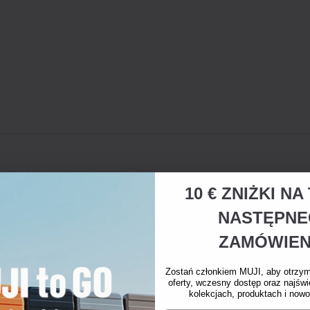
10 € ZNIŻKI N
NASTĘPN
ZAMÓWIEN
Zostań członkiem MUJI, aby otrzy
oferty, wczesny dostęp oraz najświ
kolekcjach, produktach i nowo