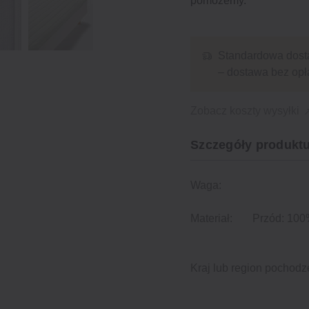
pomożemy.
Standardowa dost
– dostawa bez opł
Zobacz koszty wysyłki
Szczegóły produktu
Waga:
Materiał:
Przód: 100%
Kraj lub region pochodz