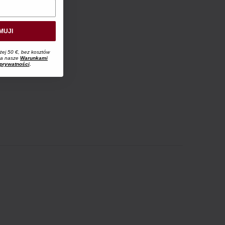
MUJI
żej 50 €, bez kosztów
 na nasze
Warunkami
 prywatności
.