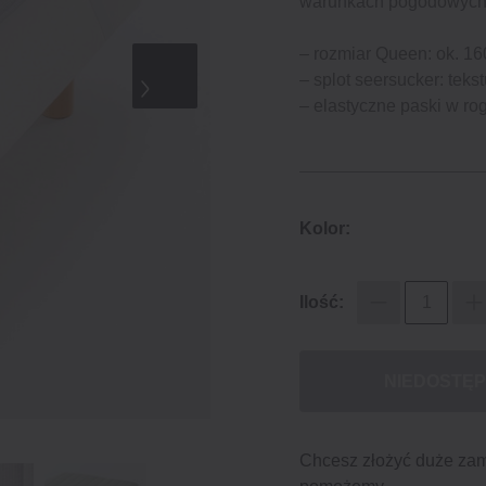
warunkach pogodowych
– rozmiar Queen: ok. 16
– splot seersucker: tekst
– elastyczne paski w r
Kolor:
Ilość:
NIEDOSTĘ
Chcesz złożyć duże za