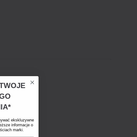
A TWOJE
EGO
IA*
mywać ekskluzywne
eższe informacje o
ściach marki.