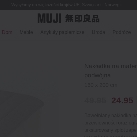
Wysyłamy do większości krajów UE, Szwajcarii i Norwegii
Dom
Meble
Artykuły papiernicze
Uroda
Podróże
Nakładka na mater
podwójna
160 x 200 cm
49.95
24.95
Bawełniany nakładka na 
przewiewności oraz ogra
teksturowany splot zape