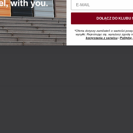
DOŁĄCZ DO KLUBU 
*Oferta dotyczy zamówień o wartości powy
wysyłki. Rejestrując się, wyrażasz zgodę
korzystania z serwisu
i
Politykę