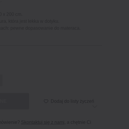
.
0 x 200 cm.
ura, która jest lekka w dotyku.
ogach: pewne dopasowanie do materaca.
PNE
Dodaj do listy życzeń
mówienie?
Skontaktuj się z nami
, a chętnie Ci