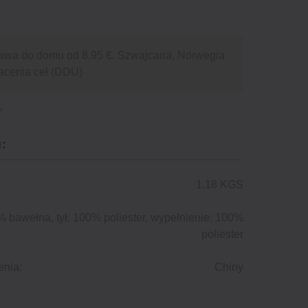
awa do domu od 8,95 €. Szwajcaria, Norwegia
acenia ceł (DDU)
:
1.18 KGS
 bawełna, tył: 100% poliester, wypełnienie: 100%
poliester
enia:
Chiny