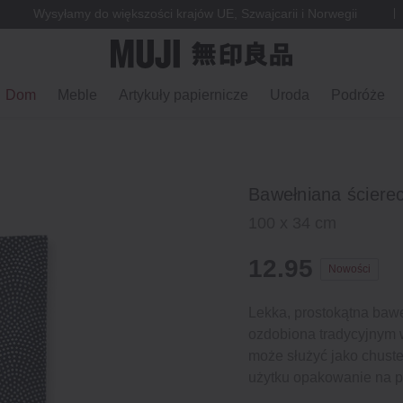
Wysyłamy do większości krajów UE, Szwajcarii i Norwegii
Dom
Meble
Artykuły papiernicze
Uroda
Podróże
Bawełniana ścier
100 x 34 cm
12.95
Nowości
Lekka, prostokątna baw
ozdobiona tradycyjnym 
może służyć jako chust
użytku opakowanie na p