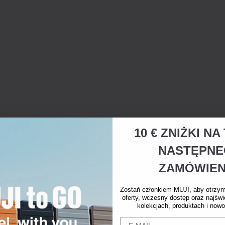
10 € ZNIŻKI N
NASTĘPN
ZAMÓWIEN
Zostań członkiem MUJI, aby otrzy
oferty, wczesny dostęp oraz najświ
kolekcjach, produktach i nowo