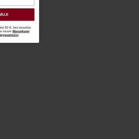
MUJI
żej 50 €, bez kosztów
 na nasze
Warunkami
 prywatności
.