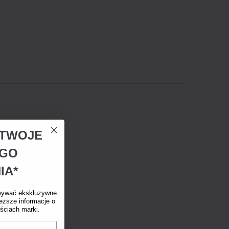
A TWOJE
EGO
IA*
mywać ekskluzywne
eższe informacje o
ściach marki.