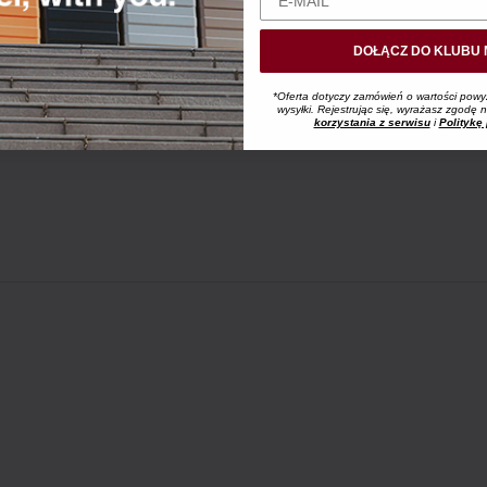
DOŁĄCZ DO KLUBU 
*Oferta dotyczy zamówień o wartości powy
wysyłki. Rejestrując się, wyrażasz zgodę
korzystania z serwisu
i
Politykę