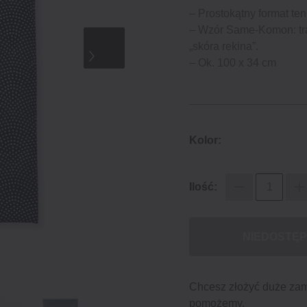
– Prostokątny format ten
– Wzór Same-Komon: tr
„skóra rekina”.
– Ok. 100 x 34 cm
Kolor:
Ilość:
NIEDOSTĘ
Chcesz złożyć duże za
pomożemy.