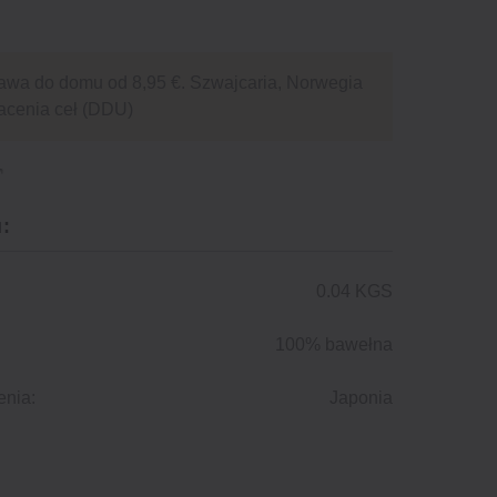
awa do domu od 8,95 €. Szwajcaria, Norwegia
acenia ceł (DDU)
:
0.04 KGS
100% bawełna
enia:
Japonia