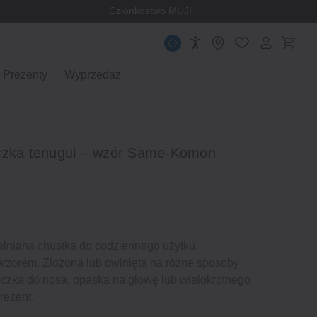
Członkostwo MUJI
Prezenty
Wyprzedaż
eczka tenugui – wzór Same-Komon
ełniana chustka do codziennego użytku,
wzorem. Złożona lub owinięta na różne sposoby
eczka do nosa, opaska na głowę lub wielokrotnego
rezent.