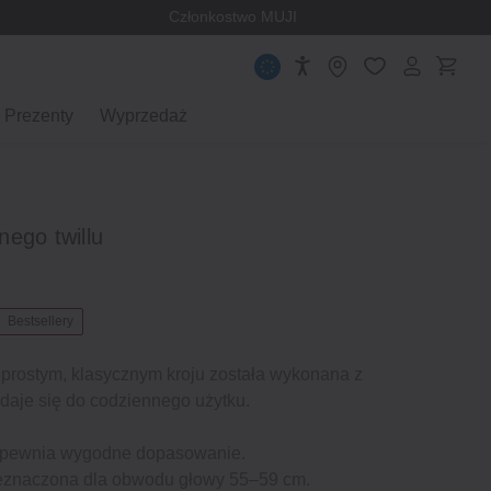
Członkostwo MUJI
Prezenty
Wyprzedaż
ego twillu
Bestsellery
 prostym, klasycznym kroju została wykonana z
adaje się do codziennego użytku.
apewnia wygodne dopasowanie.
zeznaczona dla obwodu głowy 55–59 cm.