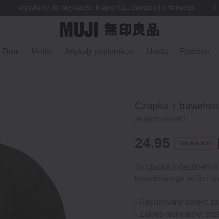
Wysyłamy do większości krajów UE, Szwajcarii i Norwegii
Dom
Meble
Artykuły papiernicze
Uroda
Podróże
Czapka z bawełnian
4548076959557
24.95
Nowe kolory
Ta czapka z daszkiem o
bawełnianego twillu i n
- Regulowany pasek: z
- Zakres rozmiarów: pr