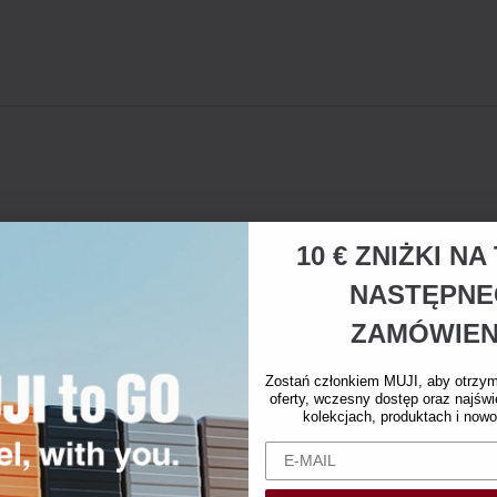
10 € ZNIŻKI N
NASTĘPN
ZAMÓWIEN
Zostań członkiem MUJI, aby otrzy
oferty, wczesny dostęp oraz najświ
kolekcjach, produktach i nowo