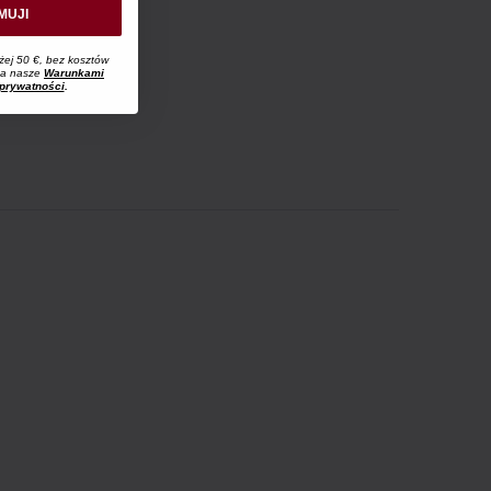
MUJI
żej 50 €, bez kosztów
 na nasze
Warunkami
 prywatności
.