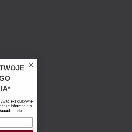
A TWOJE
EGO
IA*
mywać ekskluzywne
eższe informacje o
ściach marki.