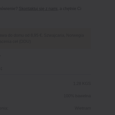
mówienie?
Skontaktuj się z nami
, a chętnie Ci
awa do domu od 8,95 €. Szwajcaria, Norwegia
acenia ceł (DDU)
:
1.28 KGS
100% bawełna
enia:
Wietnam