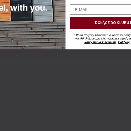
DOŁĄCZ DO KLUBU 
*Oferta dotyczy zamówień o wartości powy
wysyłki. Rejestrując się, wyrażasz zgodę
korzystania z serwisu
i
Politykę