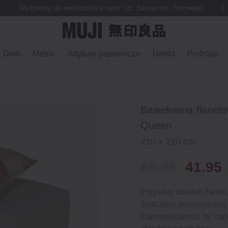
Wysyłamy do większości krajów UE, Szwajcarii i Norwegii
Dom
Meble
Artykuły papiernicze
Uroda
Podróże
Bawełniana flanel
Queen
210 x 210 cm
59.95
41.95
Przytulny komfort flane
delikatnie teksturowaną
Zaprojektowana, by zap