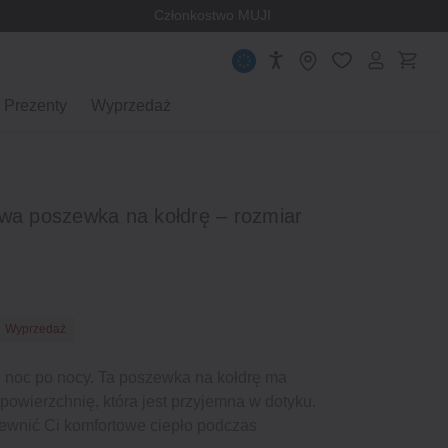
Członkostwo MUJI
Prezenty
Wyprzedaż
owa poszewka na kołdrę – rozmiar
Wyprzedaż
li, noc po nocy. Ta poszewka na kołdrę ma
 powierzchnię, która jest przyjemna w dotyku.
ewnić Ci komfortowe ciepło podczas