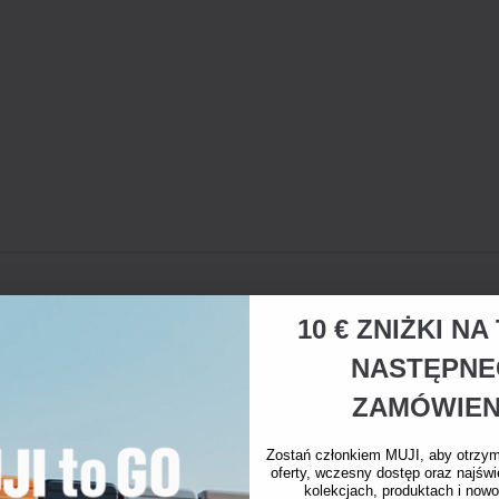
10 € ZNIŻKI N
NASTĘPN
ZAMÓWIEN
Zostań członkiem MUJI, aby otrzy
oferty, wczesny dostęp oraz najświ
kolekcjach, produktach i nowo