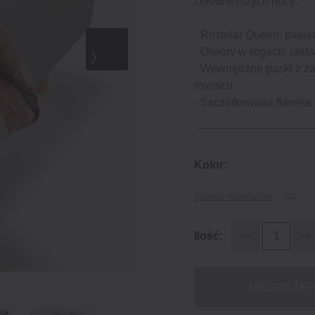
chłodniejszych nocy.
- Rozmiar Queen: pasuj
- Otwory w rogach: ułatw
- Wewnętrzne paski z za
miejscu.
- Szczotkowana flanela:
Kolor:
Tabela rozmiarów
Ilość:
NIEDOSTĘ