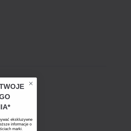
A TWOJE
EGO
IA*
mywać ekskluzywne
eższe informacje o
ściach marki.