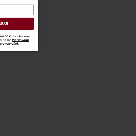
MUJI
żej 50 €, bez kosztów
 na nasze
Warunkami
 prywatności
.