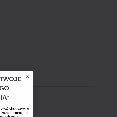
A TWOJE
EGO
IA*
mywać ekskluzywne
eższe informacje o
ściach marki.