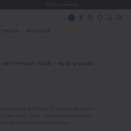
Program poleceń
Prezenty
Wyprzedaż
z serii Hasami Ware – wzór w paski,
orzenione w tradycji. Ta filiżanka do sake z
ii jako soba choko – uosabia wielowiekowe
nność w codziennym użytkowaniu.