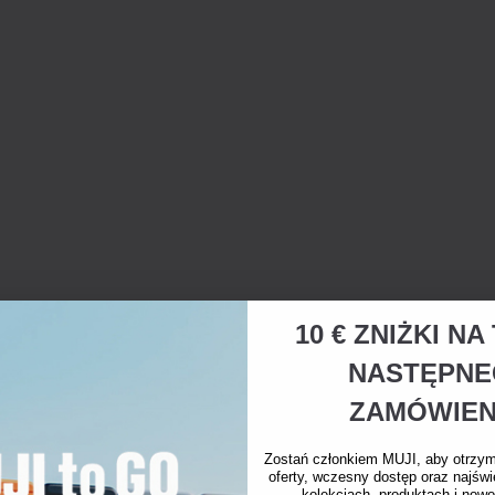
10 € ZNIŻKI N
NASTĘPN
ZAMÓWIEN
Zostań członkiem MUJI, aby otrzy
oferty, wczesny dostęp oraz najświ
kolekcjach, produktach i nowo