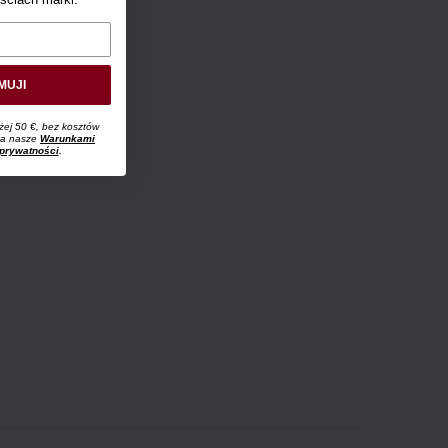
MUJI
żej 50 €, bez kosztów
 na nasze
Warunkami
 prywatności
.