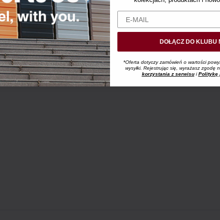
DOŁĄCZ DO KLUBU 
*Oferta dotyczy zamówień o wartości powy
wysyłki. Rejestrując się, wyrażasz zgodę
korzystania z serwisu
i
Politykę