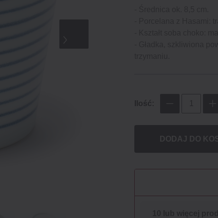
- Średnica ok. 8,5 cm.
- Porcelana z Hasami: t
- Kształt soba choko: ma
- Gładka, szkliwiona po
trzymaniu.
Ilość:
DODAJ DO KO
10 lub więcej pro