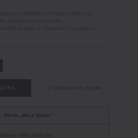
radycyjne japońskie rzemiosło ceramiczne.
łe, wielofunkcyjne naczynie.
wierzchnia: łatwa w czyszczeniu i wygodna w
SZYKA
Dodaj do listy życzeń
Oferta „Mix & Match”
duktów – 10% zniżki na