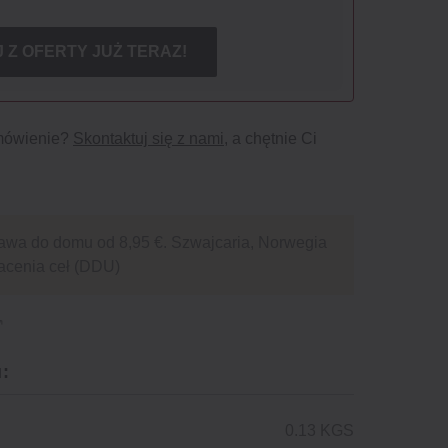
 Z OFERTY JUŻ TERAZ!
mówienie?
Skontaktuj się z nami
, a chętnie Ci
awa do domu od 8,95 €. Szwajcaria, Norwegia
acenia ceł (DDU)
:
0.13 KGS