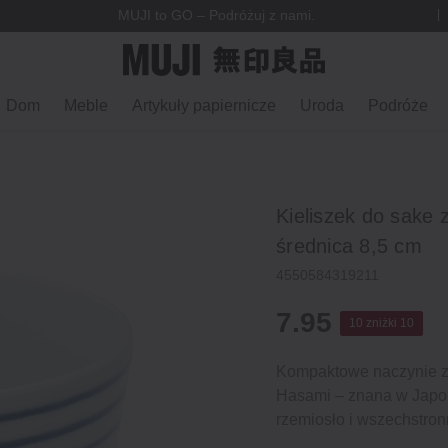
MUJI to GO – Podróżuj z nami.
Dom
Meble
Artykuły papiernicze
Uroda
Podróże
Kieliszek do sake 
średnica 8,5 cm
4550584319211
7.95
10 zniżki 10
Kompaktowe naczynie zak
Hasami – znana w Japon
rzemiosło i wszechstro