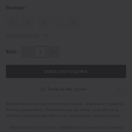
Rozmiar:
XS
S
M
L
XL
Tabela rozmiarów
Ilość:
DODAJ DO KOSZYKA
Dodaj do listy życzeń
Wyrafinowana wersja codziennej koszulki. Wykonana z gładkiej
tkaniny bawełnianej, charakteryzuje się lekką, wyprofilowaną
strukturą, prostym dekoltem oraz swobodnym, luźnym krojem.
– Wykończenie Cool Touch: wygładzona powierzchnia bawełny.