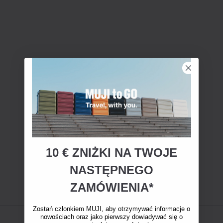
10 € ZNIŻKI NA TWOJE
NASTĘPNEGO
ZAMÓWIENIA*
Zostań członkiem MUJI, aby otrzymywać informacje o
nowościach oraz jako pierwszy dowiadywać się o