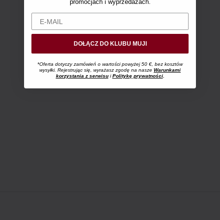
promocjach i wyprzedażach.
DOŁĄCZ DO KLUBU MUJI
*Oferta dotyczy zamówień o wartości powyżej 50 €, bez kosztów
wysyłki. Rejestrując się, wyrażasz zgodę na nasze
Warunkami
korzystania z serwisu
i
Politykę prywatności
.