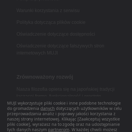
Warunki korzystania z serwisu
Polityka dotycząca plików cookie
Oświadczenie dotyczące dostępności
Oświadczenie dotyczące fałszywych stron
internetowych MUJI
Zrównoważony rozwój
Nasza filozofia opiera się na japońskiej tradycji
łączącej formę, funkcjonalność i prostotę.
MUJI wykorzystuje pliki cookie i inne podobne technologie
do gromadzenia
danych
dotyczących użytkowników w celu
przeprowadzania analiz i poprawy jakości korzystania z
naszej strony internetowej. Klikając [Zaakceptuj wszystkie
Znajdź nas w mediach
pliki cookie], wyrażasz na to zgodę oraz na udostępnianie
społecznościowych
tych danych naszym
partnerom
. W każdej chwili możesz