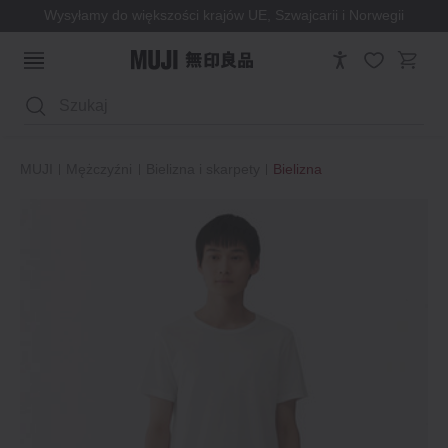
Wysyłamy do większości krajów UE, Szwajcarii i Norwegii
Wyszukaj
MUJI
Mężczyźni
Bielizna i skarpety
Bielizna