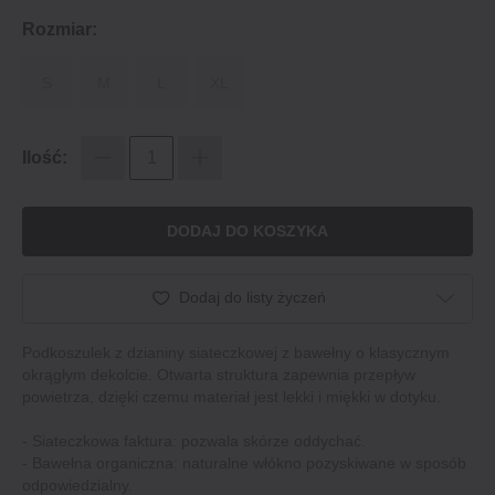
Rozmiar:
S
M
L
XL
Ilość:
DODAJ DO KOSZYKA
Dodaj do listy życzeń
Podkoszulek z dzianiny siateczkowej z bawełny o klasycznym
okrągłym dekolcie. Otwarta struktura zapewnia przepływ
powietrza, dzięki czemu materiał jest lekki i miękki w dotyku.
- Siateczkowa faktura: pozwala skórze oddychać.
- Bawełna organiczna: naturalne włókno pozyskiwane w sposób
odpowiedzialny.