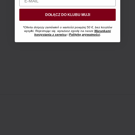
DOŁĄCZ DO KLUBU MUJI
*Oferta dotyczy zamówień o wartości powyżej 50 €, bez kosztów
wysyłki. Rejestrując się, wyrażasz zgodę na nasze
Warunkami
korzystania z serwisu
i
Politykę prywatności
.