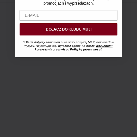
promocjach i wyprzedażach.
DOŁĄCZ DO KLUBU MUJI
*Oferta dotyczy zamówień o wartości powyżej 50 €, bez kosztów
wysyłki. Rejestrując się, wyrażasz zgodę na nasze
Warunkami
korzystania z serwisu
i
Politykę prywatności
.