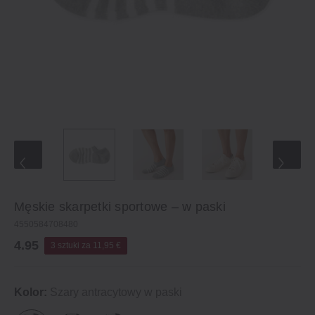
Męskie skarpetki sportowe – w paski
4550584708480
4.95
3 sztuki za 11,95 €
Kolor:
Szary antracytowy w paski