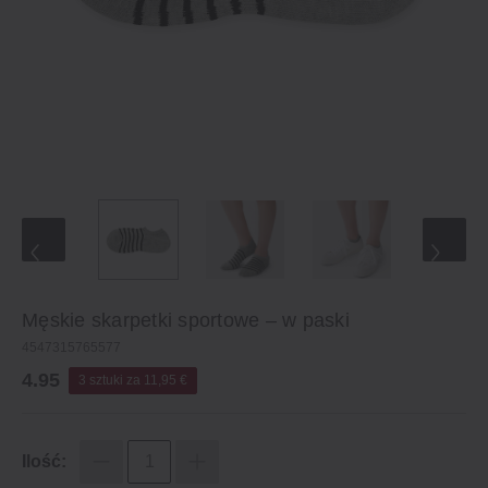
Męskie skarpetki sportowe – w paski
4547315765577
4.95
3 sztuki za 11,95 €
Ilość: