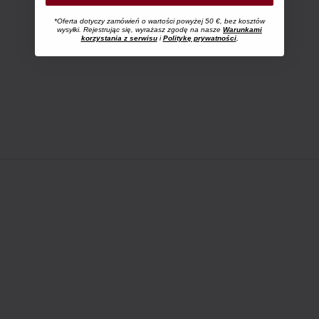
*Oferta dotyczy zamówień o wartości powyżej 50 €, bez kosztów
wysyłki. Rejestrując się, wyrażasz zgodę na nasze
Warunkami
korzystania z serwisu
i
Politykę prywatności
.