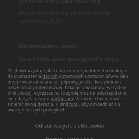
Oświadczenie dotyczące dostępności
Oświadczenie dotyczące fałszywych stron
internetowych MUJI
Zrównoważony rozwój
Nasza filozofia opiera się na japońskiej tradycji
łączącej formę, funkcjonalność i prostotę.
MUJI wykorzystuje pliki cookie i inne podobne technologie
do gromadzenia
danych
dotyczących użytkowników w celu
przeprowadzania analiz i poprawy jakości korzystania z
naszej strony internetowej. Klikając [Zaakceptuj wszystkie
Znajdź nas w mediach
pliki cookie], wyrażasz na to zgodę oraz na udostępnianie
tych danych naszym
partnerom
. W każdej chwili możesz
społecznościowych
zmienić swoją decyzję. Kliknij
tutaj
, aby dowiedzieć się
więcej o naszych praktykach.
Instagram
Odrzuć wszystkie pliki cookie