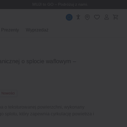
MUJI to GO – Podróżuj z nami.
Prezenty
Wyprzedaż
anicznej o splocie waflowym –
Nowości
na o teksturowanej powierzchni, wykonany
o splotu, który zapewnia cyrkulację powietrza i