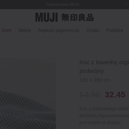
Członkostwo MUJI
Dom
Meble
Artykuły papiernicze
Uroda
Podróże
Koc z bawełny org
podwójny
180 x 200 cm
64.95
32.45
Koc z naturalnego włók
techniką trójwymiaroweg
jest miękki w dotyku.