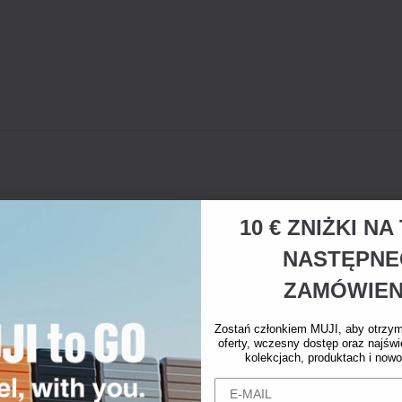
10 € ZNIŻKI N
NASTĘPN
ZAMÓWIEN
Zostań członkiem MUJI, aby otrzy
oferty, wczesny dostęp oraz najświ
kolekcjach, produktach i nowo