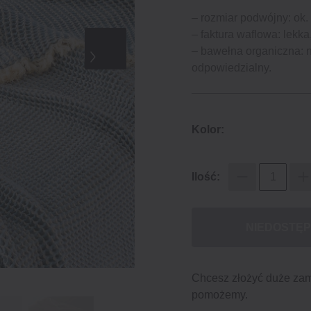
– rozmiar podwójny: ok.
– faktura waflowa: lekka,
– bawełna organiczna: 
odpowiedzialny.
Kolor:
Ilość:
NIEDOSTĘ
Chcesz złożyć duże za
pomożemy.