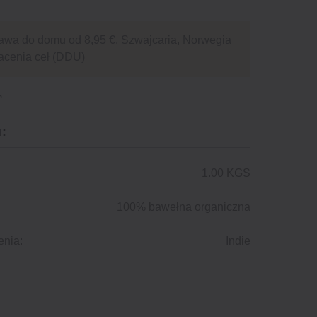
awa do domu od 8,95 €. Szwajcaria, Norwegia
acenia ceł (DDU)
:
1.00 KGS
100% bawełna organiczna
enia:
Indie