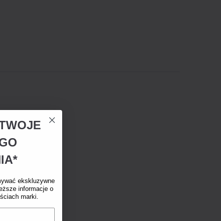
A TWOJE
EGO
IA*
mywać ekskluzywne
eższe informacje o
ściach marki.