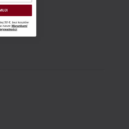
MUJI
żej 50 €, bez kosztów
 na nasze
Warunkami
 prywatności
.