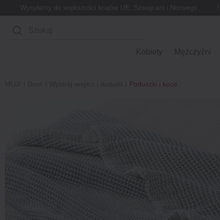
Wysyłamy do większości krajów UE, Szwajcarii i Norwegii
Wyszukaj
Kobiety
Mężczyźni
MUJI
Dom
Wystrój wnętrz i dodatki
Poduszki i koce