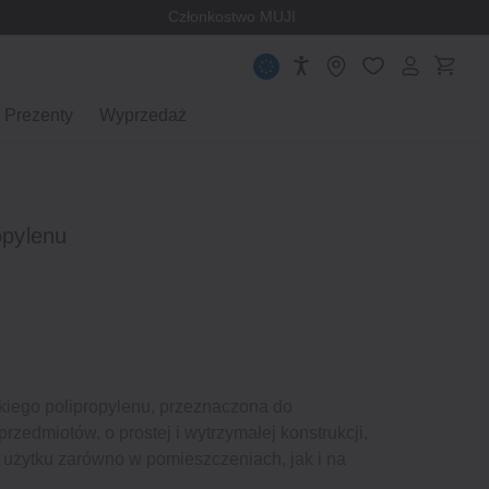
Członkostwo MUJI
Prezenty
Wyprzedaż
opylenu
kiego polipropylenu, przeznaczona do
rzedmiotów, o prostej i wytrzymałej konstrukcji,
 użytku zarówno w pomieszczeniach, jak i na