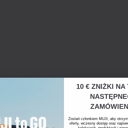
10 € ZNIŻKI N
NASTĘPN
ZAMÓWIEN
Zostań członkiem MUJI, aby otrzy
oferty, wczesny dostęp oraz najświ
kolekcjach, produktach i nowo