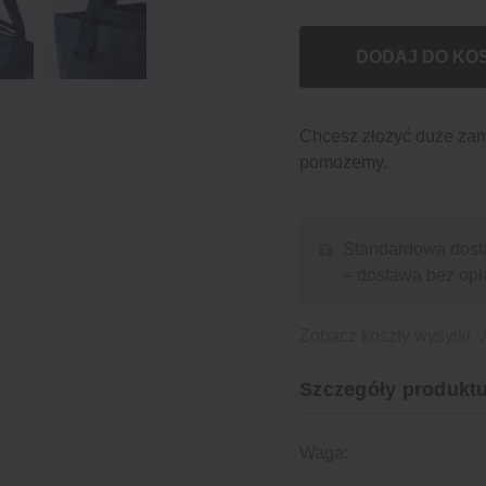
DODAJ DO KO
Chcesz złożyć duże za
pomożemy.
Standardowa dost
– dostawa bez opł
Zobacz koszty wysyłki
Szczegóły produktu
Waga: