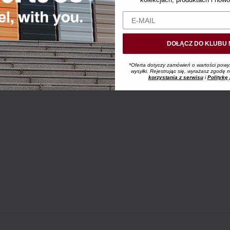
DOŁĄCZ DO KLUBU 
*Oferta dotyczy zamówień o wartości powy
wysyłki. Rejestrując się, wyrażasz zgodę
korzystania z serwisu
i
Politykę