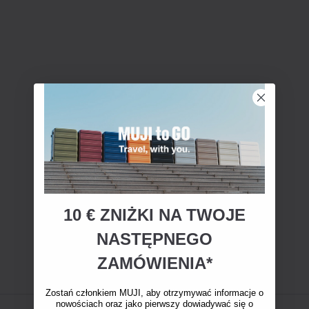
10 € ZNIŻKI NA TWOJE
NASTĘPNEGO
ZAMÓWIENIA*
Zostań członkiem MUJI, aby otrzymywać informacje o
nowościach oraz jako pierwszy dowiadywać się o