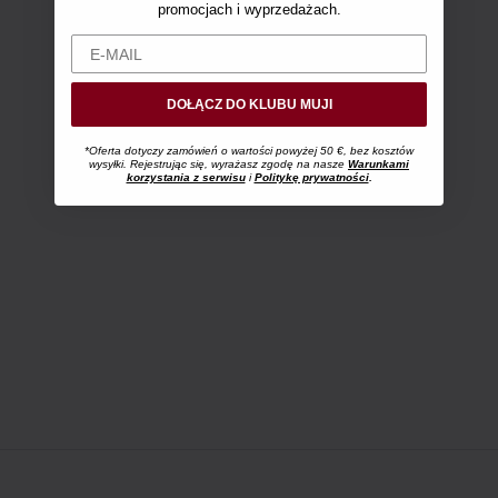
promocjach i wyprzedażach.
DOŁĄCZ DO KLUBU MUJI
*Oferta dotyczy zamówień o wartości powyżej 50 €, bez kosztów
wysyłki. Rejestrując się, wyrażasz zgodę na nasze
Warunkami
korzystania z serwisu
i
Politykę prywatności
.