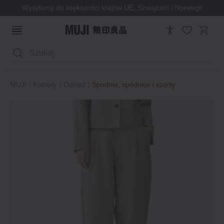
Wysyłamy do większości krajów UE, Szwajcarii i Norwegii
Wyszukaj
MUJI
Kobiety
Odzież
Spodnie, spódnice i szorty