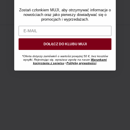
Zostań członkiem MUJI, aby otrzymywać informacje o
nowościach oraz jako pierwszy dowiadywać się o
promocjach i wyprzedażach.
DOŁĄCZ DO KLUBU MUJI
*Oferta dotyczy zamówień o wartości powyżej 50 €, bez kosztów
wysyłki. Rejestrując się, wyrażasz zgodę na nasze
Warunkami
korzystania z serwisu
i
Politykę prywatności
.