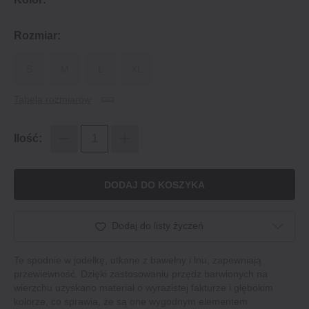
Rozmiar:
S
M
L
XL
Tabela rozmiarów
Ilość:
DODAJ DO KOSZYKA
Dodaj do listy życzeń
Te spodnie w jodełkę, utkane z bawełny i lnu, zapewniają
przewiewność. Dzięki zastosowaniu przędz barwionych na
wierzchu uzyskano materiał o wyrazistej fakturze i głębokim
kolorze, co sprawia, że są one wygodnym elementem