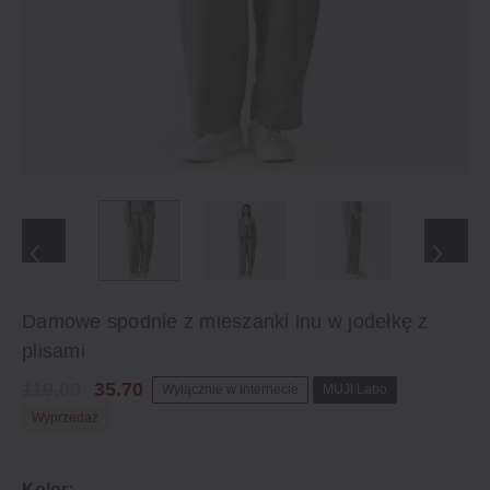
Damowe spodnie z mieszanki lnu w jodełkę z
plisami
119.00
35.70
Wyłącznie w Internecie
MUJI Labo
Wyprzedaż
Kolor: