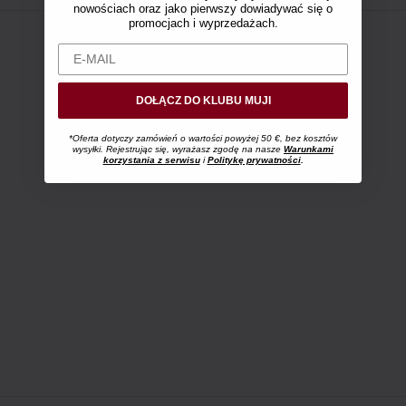
nowościach oraz jako pierwszy dowiadywać się o
promocjach i wyprzedażach.
DOŁĄCZ DO KLUBU MUJI
*Oferta dotyczy zamówień o wartości powyżej 50 €, bez kosztów
wysyłki. Rejestrując się, wyrażasz zgodę na nasze
Warunkami
korzystania z serwisu
i
Politykę prywatności
.