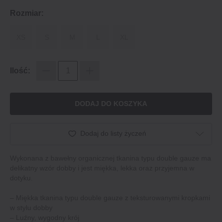
Rozmiar:
XS
S
M
L
XL
Ilość:
DODAJ DO KOSZYKA
Dodaj do listy życzeń
Wykonana z bawełny organicznej tkanina typu double gauze ma
delikatny wzór dobby i jest miękka, lekka oraz przyjemna w
dotyku.
– Miękka tkanina typu double gauze z teksturowanymi kropkami
w stylu dobby
– Luźny, wygodny krój