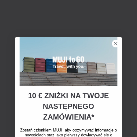
10 € ZNIŻKI NA TWOJE
NASTĘPNEGO
ZAMÓWIENIA*
Zostań członkiem MUJI, aby otrzymywać informacje o
nowościach oraz jako pierwszy dowiadywać się o