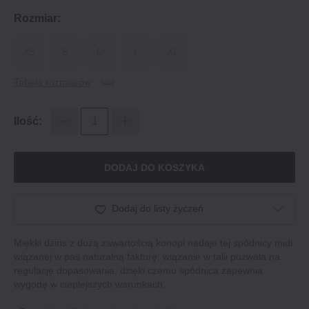
Rozmiar:
XS
S
M
L
XL
Tabela rozmiarów
Ilość:
DODAJ DO KOSZYKA
Dodaj do listy życzeń
Miękki dżins z dużą zawartością konopi nadaje tej spódnicy midi
wiązanej w pas naturalną fakturę; wiązanie w talii pozwala na
regulację dopasowania, dzięki czemu spódnica zapewnia
wygodę w cieplejszych warunkach.