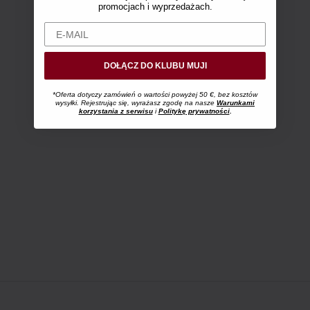
promocjach i wyprzedażach.
DOŁĄCZ DO KLUBU MUJI
*Oferta dotyczy zamówień o wartości powyżej 50 €, bez kosztów
wysyłki. Rejestrując się, wyrażasz zgodę na nasze
Warunkami
korzystania z serwisu
i
Politykę prywatności
.