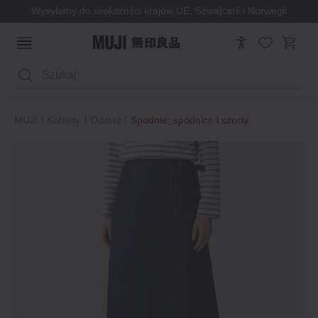
Wysyłamy do większości krajów UE, Szwajcarii i Norwegii
Wyszukaj
MUJI
Kobiety
Odzież
Spodnie, spódnice i szorty