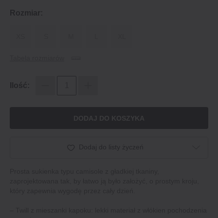
Rozmiar:
XS
S
M
L
XL
Tabela rozmiarów
Ilość:
DODAJ DO KOSZYKA
Dodaj do listy życzeń
Prosta sukienka typu camisole z gładkiej tkaniny,
zaprojektowana tak, by łatwo ją było założyć, o prostym kroju,
który zapewnia wygodę przez cały dzień.
– Twill z mieszanki kapoku: lekki materiał z włókien pochodzenia