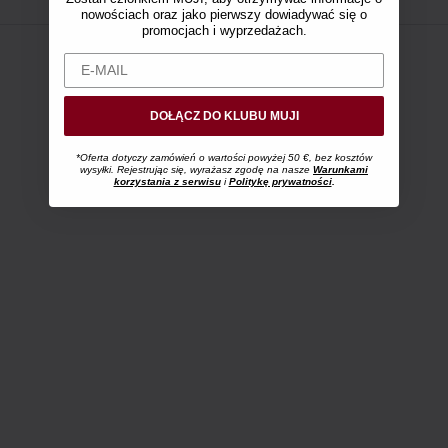
nowościach oraz jako pierwszy dowiadywać się o
promocjach i wyprzedażach.
DOŁĄCZ DO KLUBU MUJI
*Oferta dotyczy zamówień o wartości powyżej 50 €, bez kosztów
wysyłki. Rejestrując się, wyrażasz zgodę na nasze
Warunkami
korzystania z serwisu
i
Politykę prywatności
.