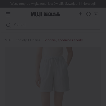
Wysyłamy do większości krajów UE, Szwajcarii i Norwegii
Wyszukaj
MUJI
Kobiety
Odzież
Spodnie, spódnice i szorty