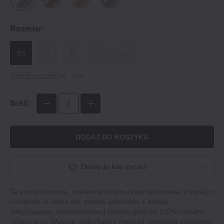
Rozmiar:
XS
S
M
L
XL
Tabela rozmiarów
Ilość:
DODAJ DO KOSZYKA
Dodaj do listy życzeń
Te szorty domowe, miękkie w dotyku i zaprojektowane z myślą o
komforcie w ciepłe dni, zostały wykonane z lekkiej,
oddychającej, dwuwarstwowej cienkiej gazy ze 100% bawełny
organicznej. Wysoce oddychający materiał umożliwia swobodną