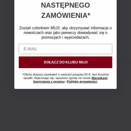
NASTĘPNEGO
ZAMÓWIENIA*
Zostań członkiem MUJI, aby otrzymywać informacje o
nowościach oraz jako pierwszy dowiadywać się o
promocjach i wyprzedażach.
DOŁĄCZ DO KLUBU MUJI
*Oferta dotyczy zamówień o wartości powyżej 50 €, bez kosztów
wysyłki. Rejestrując się, wyrażasz zgodę na nasze
Warunkami
korzystania z serwisu
i
Politykę prywatności
.