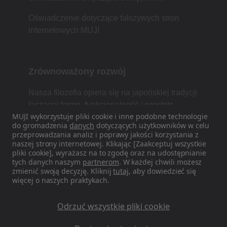
Oświadczenie dotyczące fałszywych stron
internetowych MUJI
Zrównoważony rozwój
Nasza filozofia opiera się na japońskiej tradycji
łączącej formę, funkcjonalność i prostotę.
MUJI wykorzystuje pliki cookie i inne podobne technologie
do gromadzenia
danych
dotyczących użytkowników w celu
przeprowadzania analiz i poprawy jakości korzystania z
naszej strony internetowej. Klikając [Zaakceptuj wszystkie
Znajdź nas w mediach
pliki cookie], wyrażasz na to zgodę oraz na udostępnianie
społecznościowych
tych danych naszym
partnerom
. W każdej chwili możesz
zmienić swoją decyzję. Kliknij
tutaj
, aby dowiedzieć się
więcej o naszych praktykach.
Instagram
Odrzuć wszystkie pliki cookie