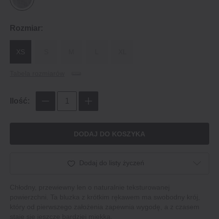
Rozmiar:
XS
S
M
L
XL
Tabela rozmiarów
Ilość:
DODAJ DO KOSZYKA
Dodaj do listy życzeń
Chłodny, przewiewny len o naturalnie teksturowanej
powierzchni. Ta bluzka z krótkim rękawem ma swobodny krój,
który od pierwszego założenia zapewnia wygodę, a z czasem
staje się jeszcze bardziej miękka.