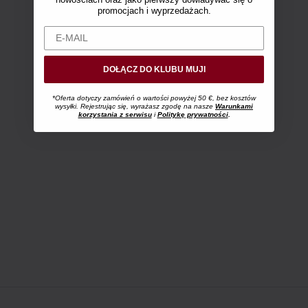
promocjach i wyprzedażach.
DOŁĄCZ DO KLUBU MUJI
*Oferta dotyczy zamówień o wartości powyżej 50 €, bez kosztów
wysyłki. Rejestrując się, wyrażasz zgodę na nasze
Warunkami
korzystania z serwisu
i
Politykę prywatności
.