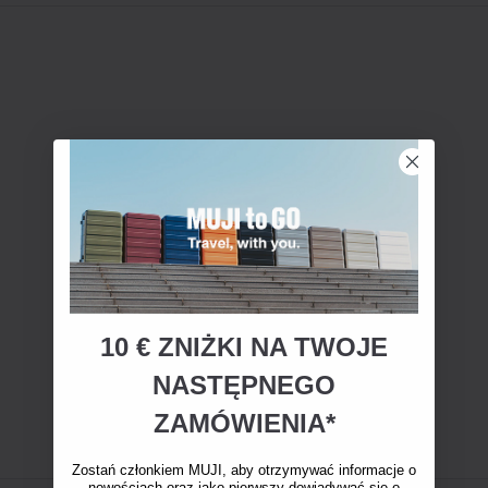
10 € ZNIŻKI NA TWOJE
NASTĘPNEGO
ZAMÓWIENIA*
Zostań członkiem MUJI, aby otrzymywać informacje o
nowościach oraz jako pierwszy dowiadywać się o