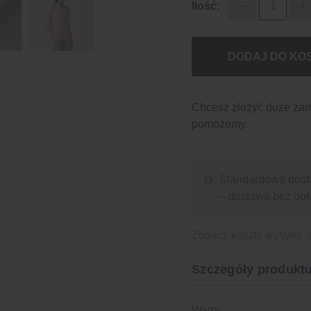
Ilość:
DODAJ DO KO
Chcesz złożyć duże za
pomożemy.
Standardowa dost
– dostawa bez opł
Zobacz koszty wysyłki
Szczegóły produktu
Waga: