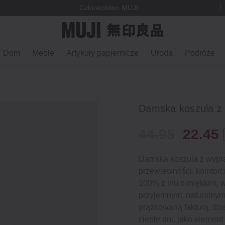
Członkostwo MUJI
Dom
Meble
Artykuły papiernicze
Uroda
Podróże
Damska koszula z
44.95
22.45
Damska koszula z wypra
przewiewności, komforc
100% z lnu o miękkim, 
przyjemnym, naturalnym
prążkowaną fakturą, dz
ciepłe dni, jako elemen