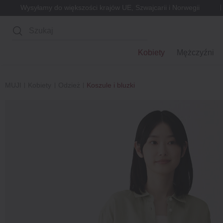
Wysyłamy do większości krajów UE, Szwajcarii i Norwegii
Wyszukaj
Kobiety
Mężczyźni
MUJI
Kobiety
Odzież
Koszule i bluzki