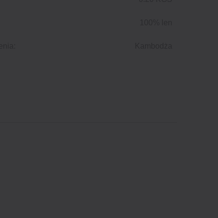
100% len
enia:
Kambodża