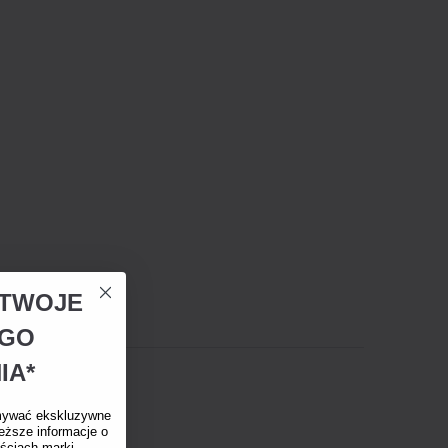
A TWOJE
EGO
IA*
mywać ekskluzywne
eższe informacje o
ściach marki.