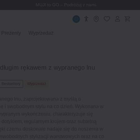
MUJI to GO – Podróżuj z nami.
Prezenty
Wyprzedaż
 długim rękawem z wypranego lnu
Bestsellery
Wyprzedaż
nego lnu, zaprojektowana z myślą o
ie i swobodnym stylu na co dzień. Wykonana w
wypranym wykończeniu, charakteryzuje się
 dotykiem, regularnym krojem oraz subtelną
ięki czemu doskonale nadaje się do noszenia w
t swobodnych stylizacji warstwowych oraz na co