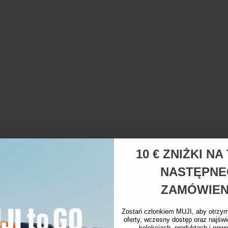
10 € ZNIŻKI N
NASTĘPN
ZAMÓWIEN
Zostań członkiem MUJI, aby otrzy
oferty, wczesny dostęp oraz najświ
kolekcjach, produktach i nowo