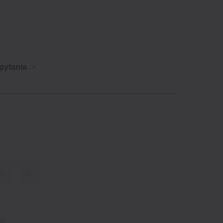
 pytania
L
XL