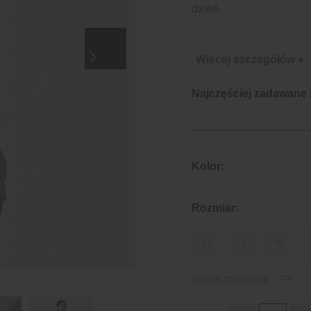
dzień.
Więcej szczegółów +
Najczęściej zadawane
Kolor:
Rozmiar:
XS
S
M
Tabela rozmiarów