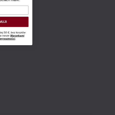
MUJI
żej 50 €, bez kosztów
 na nasze
Warunkami
 prywatności
.