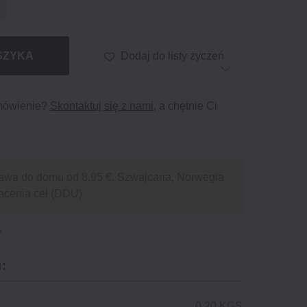
SZYKA
Dodaj do listy życzeń
mówienie?
Skontaktuj się z nami
, a chętnie Ci
awa do domu od 8,95 €. Szwajcaria, Norwegia
acenia ceł (DDU)
:
0.20 KGS