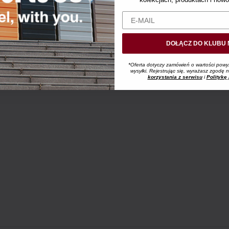
DOŁĄCZ DO KLUBU 
*Oferta dotyczy zamówień o wartości powy
wysyłki. Rejestrując się, wyrażasz zgodę
korzystania z serwisu
i
Politykę