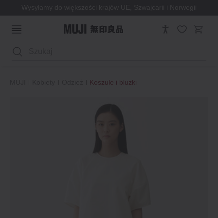
Wysyłamy do większości krajów UE, Szwajcarii i Norwegii
Wyszukaj
MUJI
Kobiety
Odzież
Koszule i bluzki