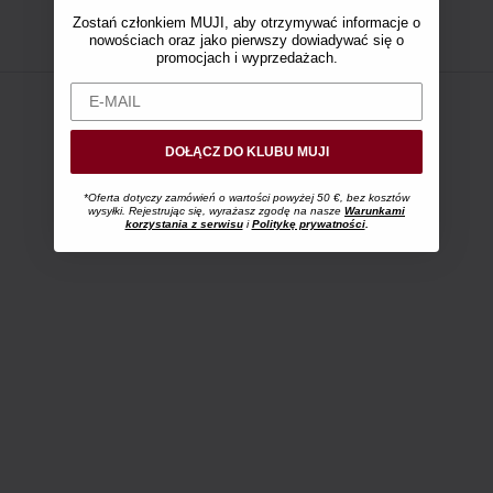
Zostań członkiem MUJI, aby otrzymywać informacje o
nowościach oraz jako pierwszy dowiadywać się o
promocjach i wyprzedażach.
DOŁĄCZ DO KLUBU MUJI
*Oferta dotyczy zamówień o wartości powyżej 50 €, bez kosztów
wysyłki. Rejestrując się, wyrażasz zgodę na nasze
Warunkami
korzystania z serwisu
i
Politykę prywatności
.