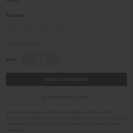
Rozmiar:
S
M
L
XL
Tabela rozmiarów
Ilość:
DODAJ DO KOSZYKA
Dodaj do listy życzeń
Koszulka wykonana z tkaniny bawełniano-washi o splocie
koszykowym. Materiał jest suchy w dotyku i przewiewny, a fason
charakteryzuje się swobodnym krojem oraz miękkim, prostym
układem.