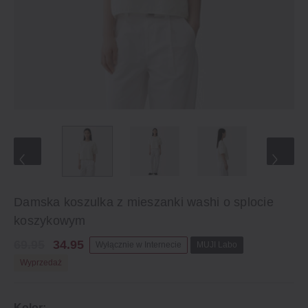
Damska koszulka z mieszanki washi o splocie
koszykowym
69.95
34.95
Wyłącznie w Internecie
MUJI Labo
Wyprzedaż
Kolor: