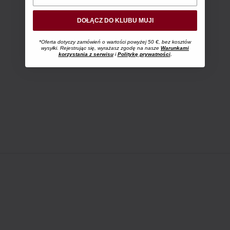
DOŁĄCZ DO KLUBU MUJI
*Oferta dotyczy zamówień o wartości powyżej 50 €, bez kosztów
wysyłki. Rejestrując się, wyrażasz zgodę na nasze
Warunkami
korzystania z serwisu
i
Politykę prywatności
.