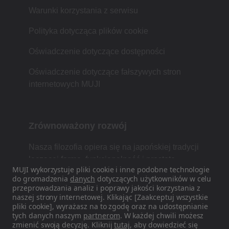
Warunki korzystania z serwisu
Polityka dotycząca plików cookie
Oświadczenie dotyczące dostępności
Oświadczenie dotyczące fałszywych stron
internetowych MUJI
Zrównoważony rozwój
Nasza filozofia opiera się na japońskiej tradycji
łączącej formę, funkcjonalność i prostotę.
MUJI wykorzystuje pliki cookie i inne podobne technologie
do gromadzenia
danych
dotyczących użytkowników w celu
przeprowadzania analiz i poprawy jakości korzystania z
naszej strony internetowej. Klikając [Zaakceptuj wszystkie
Znajdź nas w mediach
pliki cookie], wyrażasz na to zgodę oraz na udostępnianie
społecznościowych
tych danych naszym
partnerom
. W każdej chwili możesz
zmienić swoją decyzję. Kliknij
tutaj
, aby dowiedzieć się