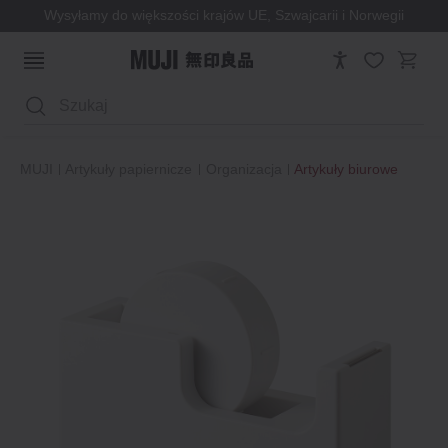
Wysyłamy do większości krajów UE, Szwajcarii i Norwegii
Wyszukaj
MUJI
Artykuły papiernicze
Organizacja
Artykuły biurowe