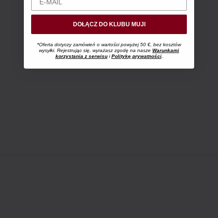
DOŁĄCZ DO KLUBU MUJI
*Oferta dotyczy zamówień o wartości powyżej 50 €, bez kosztów
wysyłki. Rejestrując się, wyrażasz zgodę na nasze
Warunkami
korzystania z serwisu
i
Politykę prywatności
.