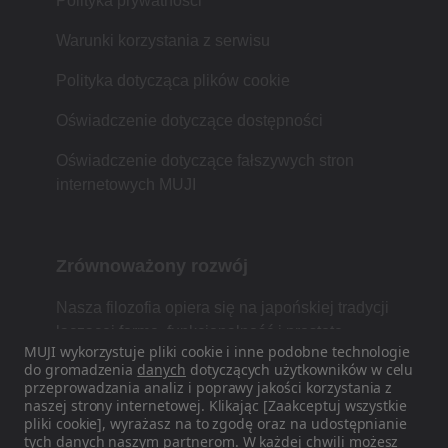
Polityka prywatności
Warunki korzystania z serwisu
Polityka dotycząca plików cookie
Oświadczenie dotyczące dostępności
Oświadczenie dotyczące fałszywych stron
internetowych MUJI
Zrównoważony rozwój
Nasza filozofia opiera się na japońskiej tradycji
łączącej formę, funkcjonalność i prostotę.
MUJI wykorzystuje pliki cookie i inne podobne technologie
do gromadzenia
danych
dotyczących użytkowników w celu
przeprowadzania analiz i poprawy jakości korzystania z
naszej strony internetowej. Klikając [Zaakceptuj wszystkie
Znajdź nas w mediach
pliki cookie], wyrażasz na to zgodę oraz na udostępnianie
społecznościowych
tych danych naszym
partnerom
. W każdej chwili możesz