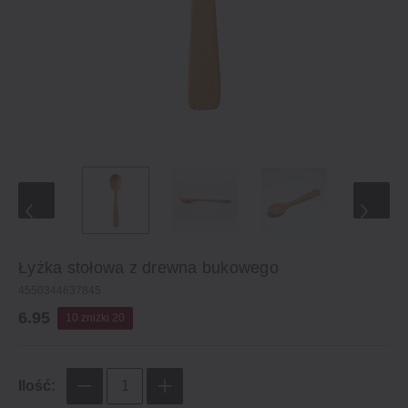
Łyżka stołowa z drewna bukowego
4550344637845
6.95
10 zniżki 20
Ilość: