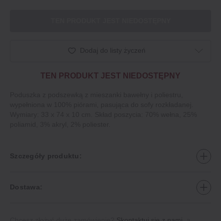
TEN PRODUKT JEST NIEDOSTĘPNY
Dodaj do listy życzeń
TEN PRODUKT JEST NIEDOSTĘPNY
Poduszka z podszewką z mieszanki bawełny i poliestru,
wypełniona w 100% piórami, pasująca do sofy rozkładanej.
Wymiary: 33 x 74 x 10 cm. Skład poszycia: 70% wełna, 25%
poliamid, 3% akryl, 2% poliester.
Szczegóły produktu:
Dostawa:
Chcesz złożyć duże zamówienie?
Skontaktuj się z nami
, a