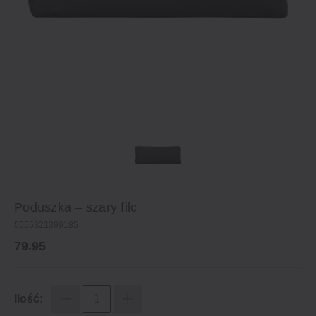
Poduszka – szary filc
5055321399185
79.95
Ilość: