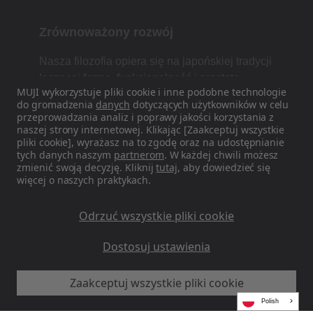
Zrównoważony rozwój
Nasza filozofia opiera się na japońskiej tradycji
łączącej formę, funkcjonalność i prostotę.
MUJI wykorzystuje pliki cookie i inne podobne technologie
do gromadzenia
danych
dotyczących użytkowników w celu
przeprowadzania analiz i poprawy jakości korzystania z
naszej strony internetowej. Klikając [Zaakceptuj wszystkie
Znajdź nas w mediach
pliki cookie], wyrażasz na to zgodę oraz na udostępnianie
społecznościowych
tych danych naszym
partnerom
. W każdej chwili możesz
zmienić swoją decyzję. Kliknij
tutaj
, aby dowiedzieć się
więcej o naszych praktykach.
Instagram
Odrzuć wszystkie pliki cookie
Dostosuj ustawienia
Zaakceptuj wszystkie pliki cookie
MUJI EU – Ryohin Keikaku Europe Ltd 2026
Polish