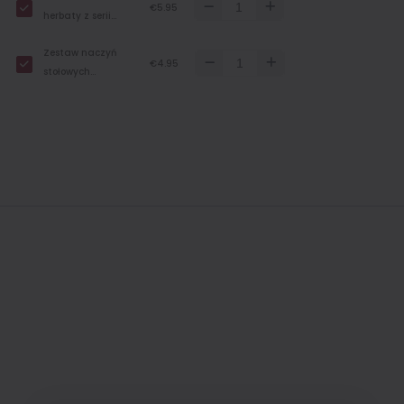
€5.95
herbaty z serii
„Everyday
Zestaw naczyń
Tableware” – 250
€4.95
stołowych
ml
„Everyday” –
spodek do herbaty
– Ø 14,5 cm