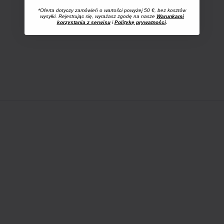
*Oferta dotyczy zamówień o wartości powyżej 50 €, bez kosztów
wysyłki. Rejestrując się, wyrażasz zgodę na nasze
Warunkami
korzystania z serwisu
i
Politykę prywatności
.