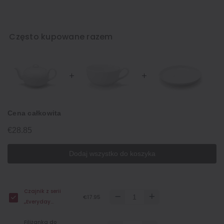
Często kupowane razem
Cena całkowita
€28.85
Dodaj wszystko do koszyka
Czajnik z serii
€17.95
„Everyday
Tableware” – 700
Filiżanka do
ml