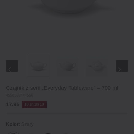
Czajnik z serii „Everyday Tableware” – 700 ml
4550583444556
17.95
10 zniżki 10
Kolor:
Szary