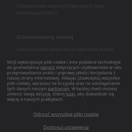
Oświadczenie dotyczące fałszywych stron
internetowych MUJI
Zrównoważony rozwój
Nasza filozofia opiera się na japońskiej tradycji
łączącej formę, funkcjonalność i prostotę.
MUJI wykorzystuje pliki cookie i inne podobne technologie
do gromadzenia
danych
dotyczących użytkowników w celu
przeprowadzania analiz i poprawy jakości korzystania z
naszej strony internetowej. Klikając [Zaakceptuj wszystkie
Znajdź nas w mediach
pliki cookie], wyrażasz na to zgodę oraz na udostępnianie
społecznościowych
tych danych naszym
partnerom
. W każdej chwili możesz
zmienić swoją decyzję. Kliknij
tutaj
, aby dowiedzieć się
więcej o naszych praktykach.
Instagram
Odrzuć wszystkie pliki cookie
Dostosuj ustawienia