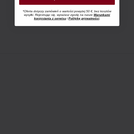
*Oferta dotyczy zamówień o wartości powyżej 50 €, bez kosztów
wysyłki. Rejestrując się, wyrażasz zgodę na nasze
Warunkami
korzystania z serwisu
i
Politykę prywatności
.