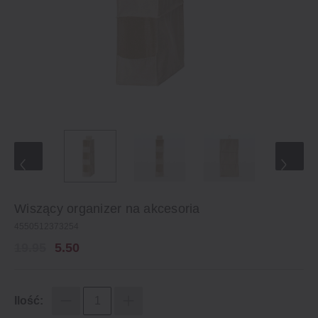
Wiszący organizer na akcesoria
4550512373254
19.95
5.50
Ilość: