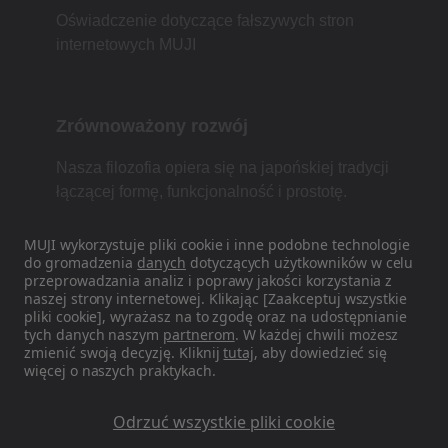
Oświadczenie dotyczące fałszywych stron
internetowych MUJI
Zrównoważony rozwój
Nasza filozofia opiera się na japońskiej tradycji
łączącej formę, funkcjonalność i prostotę.
MUJI wykorzystuje pliki cookie i inne podobne technologie
do gromadzenia
danych
dotyczących użytkowników w celu
Znajdź nas w mediach
przeprowadzania analiz i poprawy jakości korzystania z
naszej strony internetowej. Klikając [Zaakceptuj wszystkie
społecznościowych
pliki cookie], wyrażasz na to zgodę oraz na udostępnianie
tych danych naszym
partnerom
. W każdej chwili możesz
Instagram
zmienić swoją decyzję. Kliknij
tutaj
, aby dowiedzieć się
więcej o naszych praktykach.
Odrzuć wszystkie pliki cookie