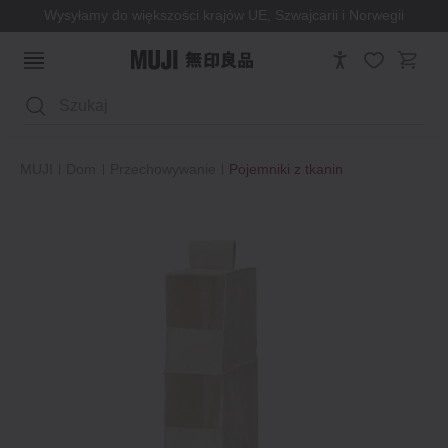
Wysyłamy do większości krajów UE, Szwajcarii i Norwegii
Wyszukaj
MUJI
Dom
Przechowywanie
Pojemniki z tkanin