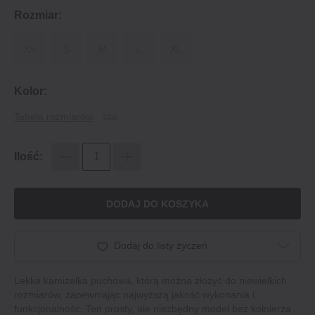
Rozmiar:
XS
S
M
L
XL
Kolor:
Tabela rozmiarów
Ilość:
DODAJ DO KOSZYKA
Dodaj do listy życzeń
Lekka kamizelka puchowa, którą można złożyć do niewielkich
rozmiarów, zapewniając najwyższą jakość wykonania i
funkcjonalność. Ten prosty, ale niezbędny model bez kołnierza