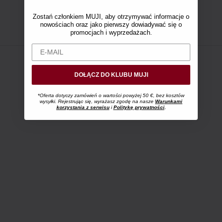
Zostań członkiem MUJI, aby otrzymywać informacje o
nowościach oraz jako pierwszy dowiadywać się o
promocjach i wyprzedażach.
DOŁĄCZ DO KLUBU MUJI
*Oferta dotyczy zamówień o wartości powyżej 50 €, bez kosztów
wysyłki. Rejestrując się, wyrażasz zgodę na nasze
Warunkami
korzystania z serwisu
i
Politykę prywatności
.