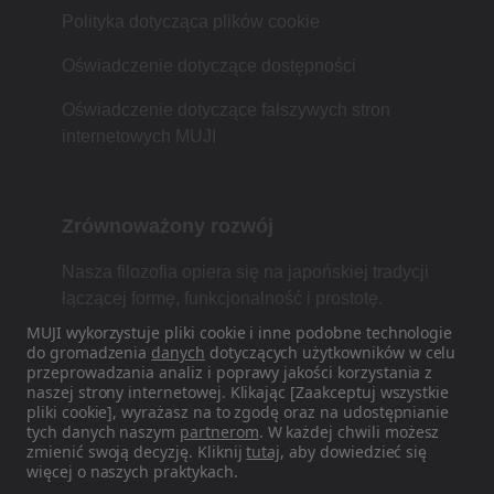
Polityka dotycząca plików cookie
Oświadczenie dotyczące dostępności
Oświadczenie dotyczące fałszywych stron
internetowych MUJI
Zrównoważony rozwój
Nasza filozofia opiera się na japońskiej tradycji
łączącej formę, funkcjonalność i prostotę.
MUJI wykorzystuje pliki cookie i inne podobne technologie
do gromadzenia
danych
dotyczących użytkowników w celu
przeprowadzania analiz i poprawy jakości korzystania z
Znajdź nas w mediach
naszej strony internetowej. Klikając [Zaakceptuj wszystkie
pliki cookie], wyrażasz na to zgodę oraz na udostępnianie
społecznościowych
tych danych naszym
partnerom
. W każdej chwili możesz
zmienić swoją decyzję. Kliknij
tutaj
, aby dowiedzieć się
Instagram
więcej o naszych praktykach.