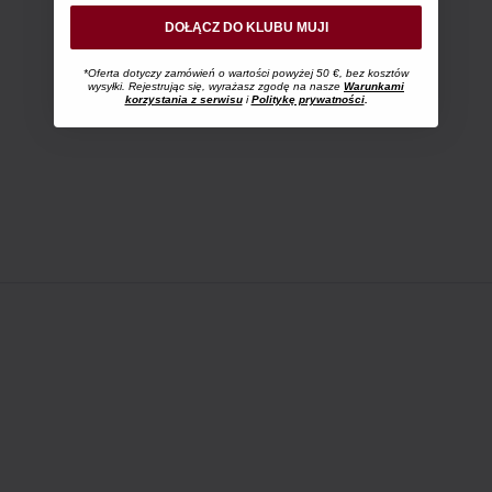
DOŁĄCZ DO KLUBU MUJI
*Oferta dotyczy zamówień o wartości powyżej 50 €, bez kosztów
wysyłki. Rejestrując się, wyrażasz zgodę na nasze
Warunkami
korzystania z serwisu
i
Politykę prywatności
.