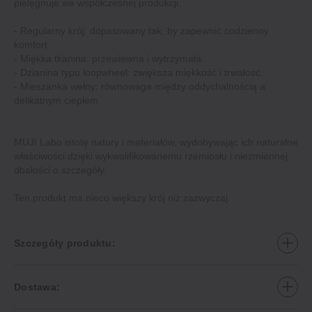
pielęgnuje we współczesnej produkcji.
‐ Regularny krój: dopasowany tak, by zapewnić codzienny
komfort.
‐ Miękka tkanina: przewiewna i wytrzymała.
‐ Dzianina typu loopwheel: zwiększa miękkość i trwałość.
‐ Mieszanka wełny: równowaga między oddychalnością a
delikatnym ciepłem.
MUJI Labo istotę natury i materiałów, wydobywając ich naturalne
właściwości dzięki wykwalifikowanemu rzemiosłu i niezmiennej
dbałości o szczegóły.
Ten produkt ma nieco większy krój niż zazwyczaj.
Szczegóły produktu:
Dostawa: