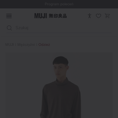
Program poleceń
Wyszukaj
MUJI
Mężczyźni
Odzież