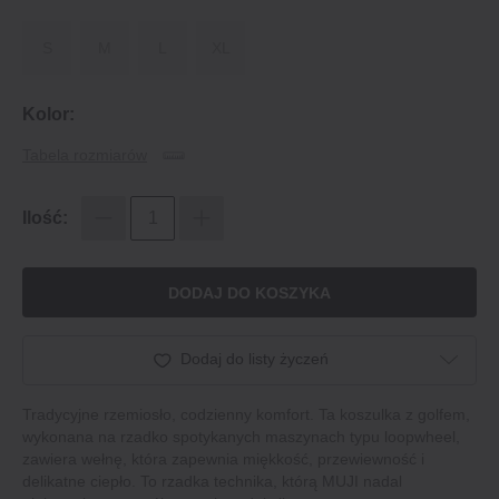
S
M
L
XL
Kolor:
Tabela rozmiarów
Ilość:
DODAJ DO KOSZYKA
Dodaj do listy życzeń
Tradycyjne rzemiosło, codzienny komfort. Ta koszulka z golfem,
wykonana na rzadko spotykanych maszynach typu loopwheel,
zawiera wełnę, która zapewnia miękkość, przewiewność i
delikatne ciepło. To rzadka technika, którą MUJI nadal