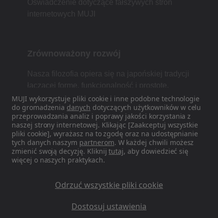
Oświadczenie dotyczące fałszywych stron
internetowych MUJI
Zrównoważony rozwój
Nasza filozofia opiera się na japońskiej tradycji
łączącej formę, funkcjonalność i prostotę.
MUJI wykorzystuje pliki cookie i inne podobne technologie
do gromadzenia
danych
dotyczących użytkowników w celu
przeprowadzania analiz i poprawy jakości korzystania z
naszej strony internetowej. Klikając [Zaakceptuj wszystkie
Znajdź nas w mediach
pliki cookie], wyrażasz na to zgodę oraz na udostępnianie
społecznościowych
tych danych naszym
partnerom
. W każdej chwili możesz
zmienić swoją decyzję. Kliknij
tutaj
, aby dowiedzieć się
Instagram
więcej o naszych praktykach.
Odrzuć wszystkie pliki cookie
Dostosuj ustawienia