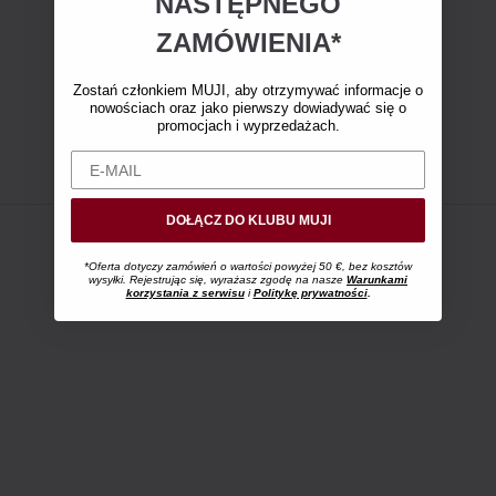
NASTĘPNEGO
ZAMÓWIENIA*
Zostań członkiem MUJI, aby otrzymywać informacje o
nowościach oraz jako pierwszy dowiadywać się o
promocjach i wyprzedażach.
DOŁĄCZ DO KLUBU MUJI
*Oferta dotyczy zamówień o wartości powyżej 50 €, bez kosztów
wysyłki. Rejestrując się, wyrażasz zgodę na nasze
Warunkami
korzystania z serwisu
i
Politykę prywatności
.