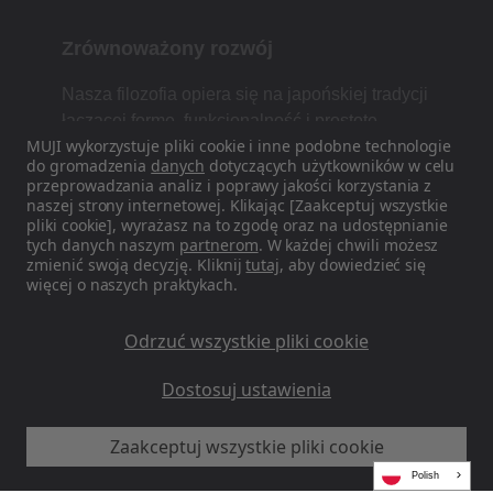
Zrównoważony rozwój
Nasza filozofia opiera się na japońskiej tradycji
łączącej formę, funkcjonalność i prostotę.
MUJI wykorzystuje pliki cookie i inne podobne technologie
do gromadzenia
danych
dotyczących użytkowników w celu
przeprowadzania analiz i poprawy jakości korzystania z
naszej strony internetowej. Klikając [Zaakceptuj wszystkie
Znajdź nas w mediach
pliki cookie], wyrażasz na to zgodę oraz na udostępnianie
społecznościowych
tych danych naszym
partnerom
. W każdej chwili możesz
zmienić swoją decyzję. Kliknij
tutaj
, aby dowiedzieć się
więcej o naszych praktykach.
Instagram
Odrzuć wszystkie pliki cookie
Dostosuj ustawienia
MUJI EU – Ryohin Keikaku Europe Ltd 2026
Zaakceptuj wszystkie pliki cookie
Polish