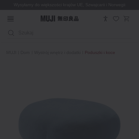
Wysyłamy do większości krajów UE, Szwajcarii i Norwegii
Wyszukaj
MUJI
Dom
Wystrój wnętrz i dodatki
Poduszki i koce