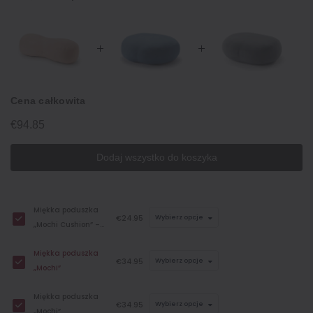
Cena całkowita
€94.85
Dodaj wszystko do koszyka
Miękka poduszka
€24.95
Wybierz opcje
„Mochi Cushion” –
wersja mini
Miękka poduszka
€34.95
Wybierz opcje
„Mochi”
Miękka poduszka
€34.95
Wybierz opcje
„Mochi”