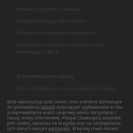
Warunki korzystania z serwisu
Polityka dotycząca plików cookie
Oświadczenie dotyczące dostępności
Oświadczenie dotyczące fałszywych stron
internetowych MUJI
Zrównoważony rozwój
Nasza filozofia opiera się na japońskiej tradycji
łączącej formę, funkcjonalność i prostotę.
MUJI wykorzystuje pliki cookie i inne podobne technologie
do gromadzenia
danych
dotyczących użytkowników w celu
przeprowadzania analiz i poprawy jakości korzystania z
naszej strony internetowej. Klikając [Zaakceptuj wszystkie
Znajdź nas w mediach
pliki cookie], wyrażasz na to zgodę oraz na udostępnianie
społecznościowych
tych danych naszym
partnerom
. W każdej chwili możesz