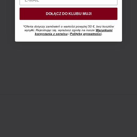
DOŁĄCZ DO KLUBU MUJI
*Oferta dotyczy zamówień o wartości powyżej 50 €, bez kosztów
wysyłki. Rejestrując się, wyrażasz zgodę na nasze
Warunkami
korzystania z serwisu
i
Politykę prywatności
.