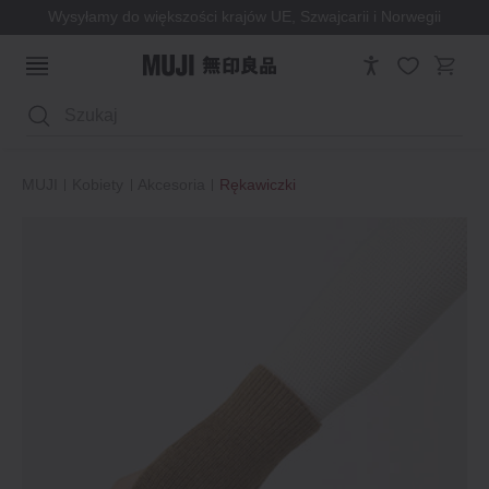
Wysyłamy do większości krajów UE, Szwajcarii i Norwegii
Wyszukaj
MUJI
Kobiety
Akcesoria
Rękawiczki