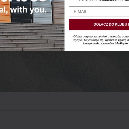
Odkryj MUJI Labo
+
DOŁĄCZ DO KLUBU 
*Oferta dotyczy zamówień o wartości powy
wysyłki. Rejestrując się, wyrażasz zgodę
korzystania z serwisu
i
Politykę