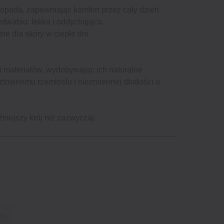
 opada, zapewniając komfort przez cały dzień.
edwabiu: lekka i oddychająca.
tne dla skóry w ciepłe dni.
 i materiałów, wydobywając ich naturalne
ztownemu rzemiosłu i niezmiennej dbałości o
niejszy krój niż zazwyczaj.
XL