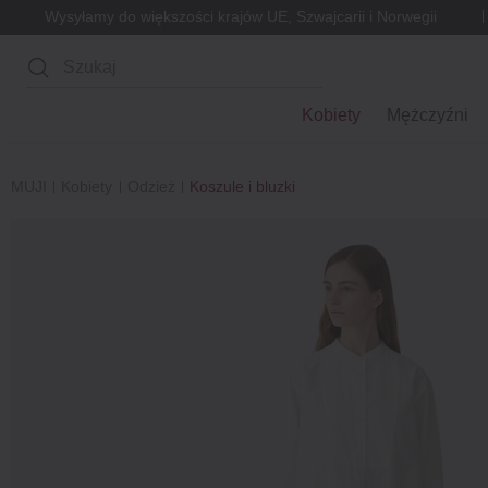
Wysyłamy do większości krajów UE, Szwajcarii i Norwegii
Wyszukaj
Kobiety
Mężczyźni
MUJI
Kobiety
Odzież
Koszule i bluzki