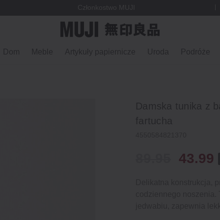
Członkostwo MUJI
Dom
Meble
Artykuły papiernicze
Uroda
Podróże
Damska tunika z b
fartucha
4550584821370
89.95
43.99
Delikatna konstrukcja, p
codziennego noszenia. 
jedwabiu, zapewnia lek