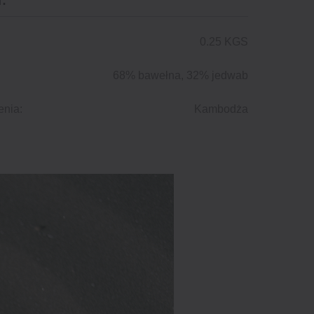
:
0.25 KGS
68% bawełna, 32% jedwab
enia:
Kambodża