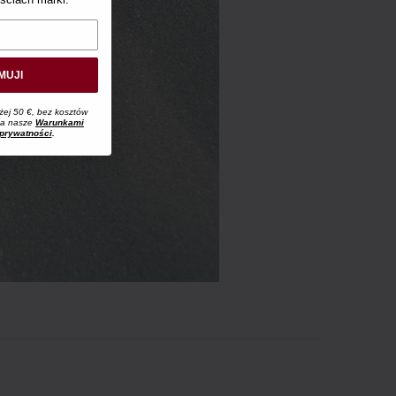
MUJI
żej 50 €, bez kosztów
 na nasze
Warunkami
 prywatności
.