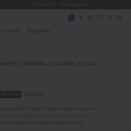
MUJI to GO – Podróżuj z nami.
Prezenty
Wyprzedaż
awełny i jedwabiu z przodem w stylu
MUJI Labo
Wyprzedaż
rosty komfort. Miękka i oddychająca, idealna do
Ta tunika, wykonana z mieszanki bawełny i
kość i wygodę oraz gładkie wykończenie.