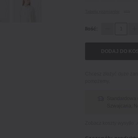
Tabela rozmiarów
Ilość:
DODAJ DO KO
Chcesz złożyć duże za
pomożemy.
Standardowa 
Szwajcaria, N
Zobacz koszty wysyłki