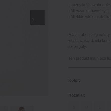
‐ Luźny krój: swobodnie
‐ Mieszanka bawełny i j
‐ Miękkie włókna: delika
MUJI Labo istotę natury
właściwości dzięki kuns
szczegóły.
Ten produkt ma nieco luź
Kolor:
Rozmiar:
S
M
L