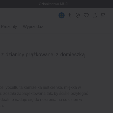
Członkostwo MUJI
Prezenty
Wyprzedaż
z dzianiny prążkowanej z domieszką
e lyocellu ta kamizelka jest cienka, miękka w
a; została zaprojektowana tak, by ściśle przylegać
 idealnie nadaje się do noszenia na co dzień w
ch.