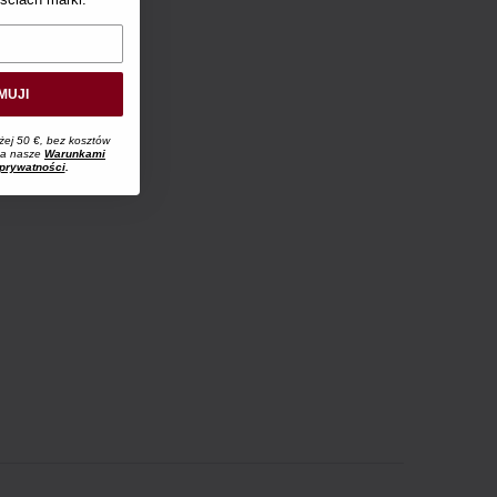
MUJI
żej 50 €, bez kosztów
 na nasze
Warunkami
 prywatności
.