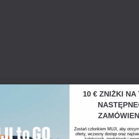
10 € ZNIŻKI N
NASTĘPN
ZAMÓWIEN
Zostań członkiem MUJI, aby otrzy
oferty, wczesny dostęp oraz najświ
kolekcjach, produktach i nowo