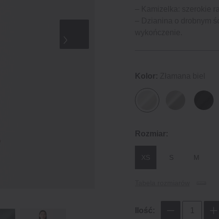
– Kamizelka: szerokie r
– Dzianina o drobnym ś
wykończenie.
Kolor:
Złamana biel
Rozmiar:
XS
S
M
Tabela rozmiarów
Ilość: