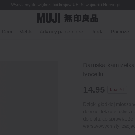
Wysyłamy do większości krajów UE, Szwajcarii i Norwegii
Dom
Meble
Artykuły papiernicze
Uroda
Podróże
Damska kamizelka 
lyocellu
14.95
Nowości
Dzięki gładkiej mieszanc
dotyku i lekko elastyczn
do ciała, co sprawia, że
warstwowych stylizacja