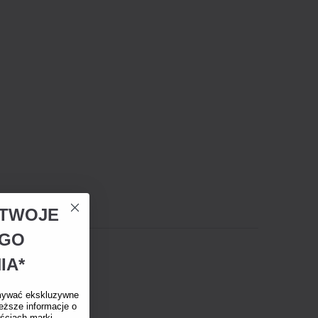
A TWOJE
EGO
IA*
mywać ekskluzywne
eższe informacje o
ściach marki.