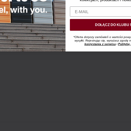
DOŁĄCZ DO KLUBU 
*Oferta dotyczy zamówień o wartości powy
wysyłki. Rejestrując się, wyrażasz zgodę
korzystania z serwisu
i
Politykę