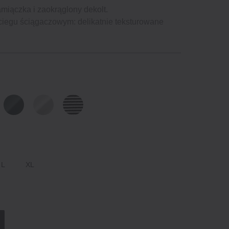
amiączka i zaokrąglony dekolt.
ciegu ściągaczowym: delikatnie teksturowane
L
XL