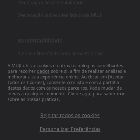
Declaração de Acessibilidade
Declaração sobre sites falsos da MUJI
Sustentabilidade
A nossa filosofia baseia-se na tradição
japonesa de forma, função e simplicidade.
A MUJI utiliza cookies e outras tecnologias semelhantes
para recolher
dados
sobre si, a fim de realizar análises e
melhorar a sua experiência online. Ao clicar em [Aceitar
Todos os Cookies], consente com isto e com a partilha
Siga-nos nas redes sociais
destes dados com os nossos
parceiros
. Pode mudar de
ideias a qualquer momento. Clique
aqui
para saber mais
sobre as nossas práticas.
Instagram
Rejeitar todos os cookies
Personalizar Preferências