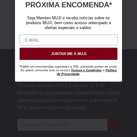
PRÓXIMA ENCOMENDA*
Seja Membro MUJI e receba notícias sobre os
produtos MUJI, bem como acesso antecipado a
ofertas especiais e saldos.
JUNTAR-ME À MUJI
*Válido em encomendas superiores a 50€, excluindo portes de envio.
Ao aderir, concorda com os nossos
Termos e Condições
e
Política
Membro MUJI
de Privacidade
.
Torne-se membro MUJI e receba 10 € de
desconto na sua primeira compra online (válido
apenas para encomendas online superiores a
50 €, excluindo portes de envio).